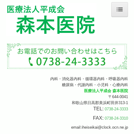
ホーム
院長紹介
診療のご案内
施設・設備のご案内
内科・消化器内科・循環器内科・呼吸器内科
糖尿病・代謝内科・小児科・心療内科
交通案内
医療法人平成会 森本医院
〒644-0041
新型コロナウイルス対策
和歌山県日高郡美浜町田井313-1
TEL:
0738-24-3333
FAX:
0738-24-3310
email:iheiseikai@clock.ocn.ne.jp